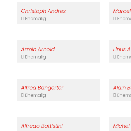
Christoph Andres
Marcel
Ehemalig
Ehema
Armin Arnold
Linus 
Ehemalig
Ehema
Alfred Bangerter
Alain Ba
Ehemalig
Ehema
Alfredo Battistini
Michel