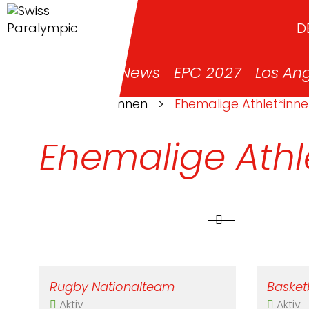
D
News
EPC 2027
Los An
>
Athlet*innen
>
Ehemalige Athlet*inn
Ehemalige Athl
Rugby Nationalteam
Basket
Aktiv
Aktiv