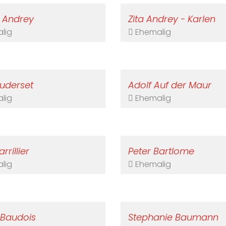
 Andrey
Zita Andrey - Karlen
lig
Ehemalig
Auderset
Adolf Auf der Maur
lig
Ehemalig
rrillier
Peter Bartlome
lig
Ehemalig
 Baudois
Stephanie Baumann