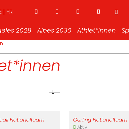
E
FR
geles 2028
Alpes 2030
Athlet*innen
Sp
en
et*innen
ball Nationalteam
Curling Nationalteam
Aktiv