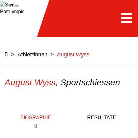
Togg
navi
>
Athlet*innen
>
August Wyss
August Wyss,
Sportschiessen
BIOGRAPHIE
RESULTATE