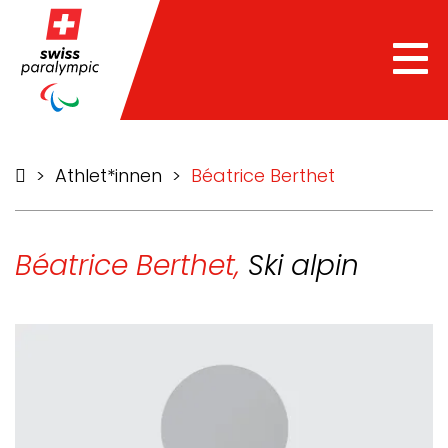
Tog
nav
>
Athlet*innen
>
Béatrice Berthet
Béatrice Berthet,
Ski alpin