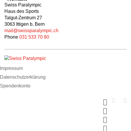
Swiss Paralympic
Haus des Sports
Talgut-Zentrum 27
3063 Ittigen b. Bern
mail@swissparalympic.ch
Phone
031 533 70 80
Impressum
Datenschutzerklärung
Spendenkonto
Support us now
Spende und wähle dein MERCI
#breakingbarriers #makinghistory