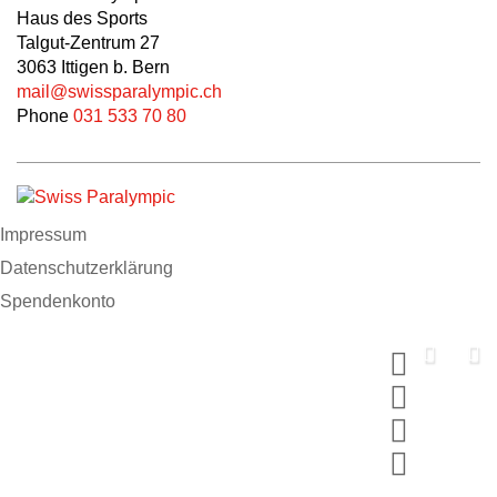
Haus des Sports
Talgut-Zentrum 27
3063 Ittigen b. Bern
mail@swissparalympic.ch
Phone
031 533 70 80
Impressum
Datenschutzerklärung
Spendenkonto
Support us now
Spende und wähle dein MERCI
#breakingbarriers #makinghistory
Jetzt mitmachen