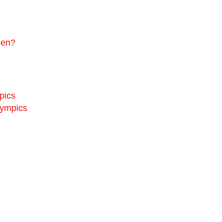
gen?
pics
lympics