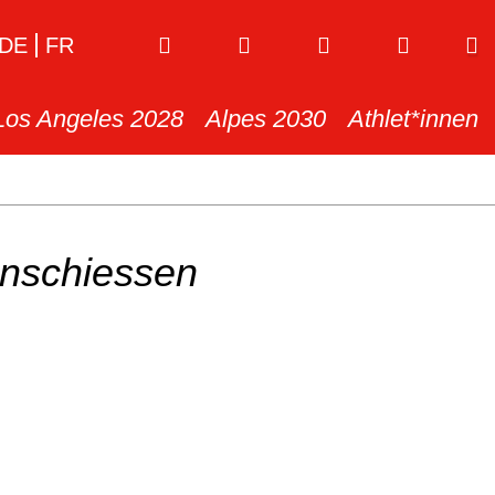
DE
FR
Los Angeles 2028
Alpes 2030
Athlet*innen
nschiessen