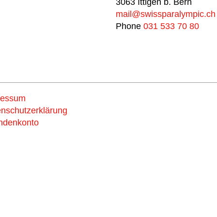
3063 Ittigen b. Bern
mail@swissparalympic.ch
Phone
031 533 70 80
ressum
Support
nschutzerklärung
ndenkonto
us now
Spende und wähle d
#breakingbarriers #