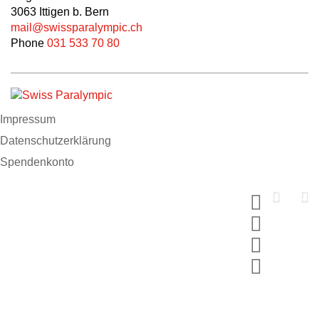
3063 Ittigen b. Bern
mail@swissparalympic.ch
Phone
031 533 70 80
Impressum
Datenschutzerklärung
Spendenkonto
Support us now
Spende und wähle dein MERCI
#breakingbarriers #makinghistory
Jetzt mitmachen
×