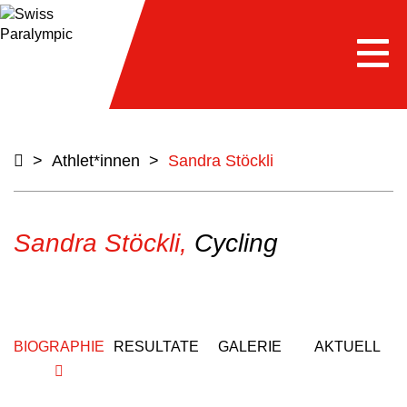
Togg
navi
>
Athlet*innen
>
Sandra Stöckli
Sandra Stöckli,
Cycling
BIOGRAPHIE
RESULTATE
GALERIE
AKTUELL