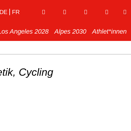
DE
FR
Los Angeles 2028
Alpes 2030
Athlet*innen
etik, Cycling