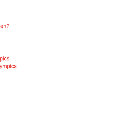
gen?
pics
lympics