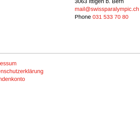
3063 Ittigen b. Bern
mail@swissparalympic.ch
Phone
031 533 70 80
ressum
Support
nschutzerklärung
ndenkonto
us now
Spende und wähle d
#breakingbarriers #