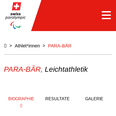
Togg
navi
>
Athlet*innen
>
PARA-BÄR
PARA-BÄR,
Leichtathletik
BIOGRAPHIE
RESULTATE
GALERIE