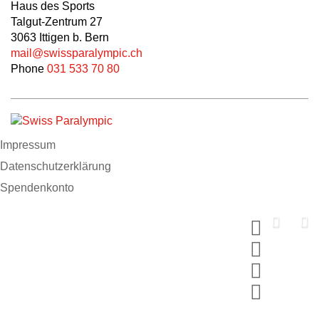
Haus des Sports
Talgut-Zentrum 27
3063 Ittigen b. Bern
mail@swissparalympic.ch
Phone
031 533 70 80
Impressum
Datenschutzerklärung
Spendenkonto
Support us now
Spende und wähle dein MERCI
#breakingbarriers #makinghistory
Jetzt mitmachen