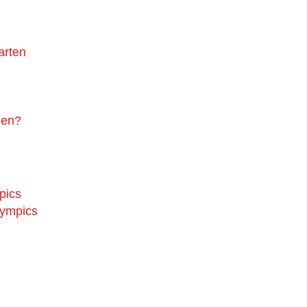
arten
gen?
pics
lympics