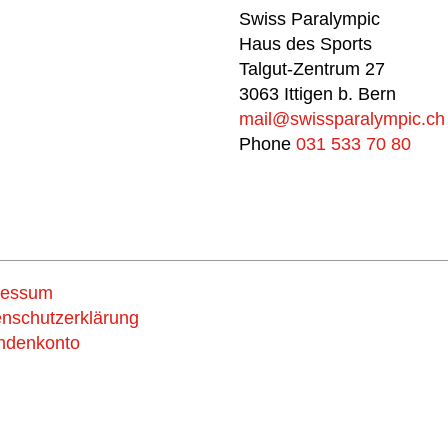
Swiss Paralympic
Haus des Sports
Talgut-Zentrum 27
3063 Ittigen b. Bern
mail@swissparalympic.ch
Phone
031 533 70 80
ressum
Support
nschutzerklärung
ndenkonto
us now
Spende und wähle d