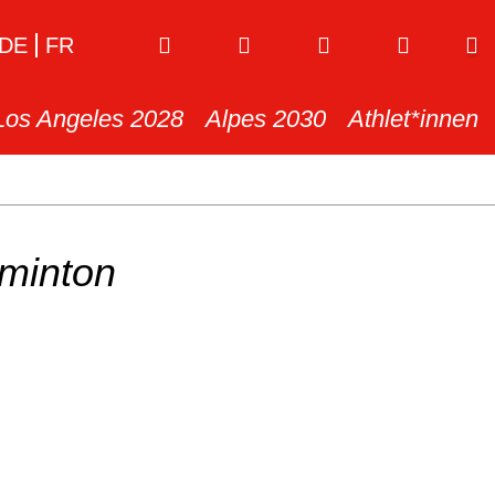
DE
FR
Los Angeles 2028
Alpes 2030
Athlet*innen
minton