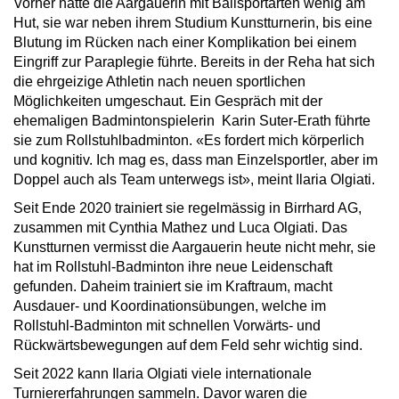
Vorher hatte die Aargauerin mit Ballsportarten wenig am
Hut, sie war neben ihrem Studium Kunstturnerin, bis eine
Blutung im Rücken nach einer Komplikation bei einem
Eingriff zur Paraplegie führte. Bereits in der Reha hat sich
die ehrgeizige Athletin nach neuen sportlichen
Möglichkeiten umgeschaut. Ein Gespräch mit der
ehemaligen Badmintonspielerin Karin Suter-Erath führte
sie zum Rollstuhlbadminton. «Es fordert mich körperlich
und kognitiv. Ich mag es, dass man Einzelsportler, aber im
Doppel auch als Team unterwegs ist», meint Ilaria Olgiati.
Seit Ende 2020 trainiert sie regelmässig in Birrhard AG,
zusammen mit Cynthia Mathez und Luca Olgiati. Das
Kunstturnen vermisst die Aargauerin heute nicht mehr, sie
hat im Rollstuhl-Badminton ihre neue Leidenschaft
gefunden. Daheim trainiert sie im Kraftraum, macht
Ausdauer- und Koordinationsübungen, welche im
Rollstuhl-Badminton mit schnellen Vorwärts- und
Rückwärtsbewegungen auf dem Feld sehr wichtig sind.
Seit 2022 kann Ilaria Olgiati viele internationale
Turniererfahrungen sammeln. Davor waren die