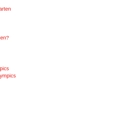
arten
gen?
pics
lympics