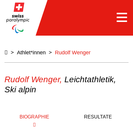
Togg
navi
>
Athlet*innen
>
Rudolf Wenger
Rudolf Wenger,
Leichtathletik,
Ski alpin
BIOGRAPHIE
RESULTATE