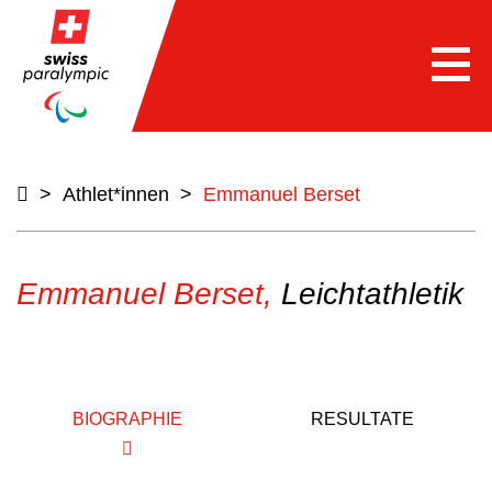
Togg
navi
>
Athlet*innen
>
Emmanuel Berset
Emmanuel Berset,
Leichtathletik
BIOGRAPHIE
RESULTATE