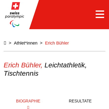
Togg
navi
>
Athlet*innen
>
Erich Bühler
Erich Bühler,
Leichtathletik,
Tischtennis
BIOGRAPHIE
RESULTATE