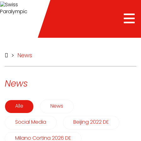
Tog
nav
>
News
News
Alle
News
Social Media
Beijing 2022 DE
Milano Cortina 2026 DE