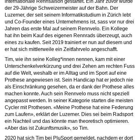
internationale Rennsaison gestartet. Ein Jahr zuvor wurde
der 29-Jährige Schweizermeister auf der Bahn. Der
Luzerner, der seit seinem Informatikstudium in Zürich lebt
und Co-Founder eines Unternehmens ist, sass vor nur drei
Jahren das erste Mal auf seinem Rennvelo. Ein Kollege
hat ihn beim Kauf des eigenen Rennrads überzeugt, auch
eines zu kaufen. Seit 2019 trainiert er nun auf diesem und
er hat sich mittlerweile ein Zeitfahrvelo angeschafft.
Tim, wie ihn seine Kolleg*innen nennen, kam mit einer
Unterschenkelverkürzung und drei Zehen am rechten Fuss
auf die Welt, weshalb er im Alltag und im Sport auf eine
Prothese angewiesen ist. Sein Handicap hat er jedoch nie
als Einschränkung gesehen, da er dank der Prothese alles
machen konnte. Auch sein Rennvelo muss nicht speziell
angepasst werden. In seiner Kategorie starten die meisten
Cycler mit Prothesen. «Meine Prothese hat eine Federung
zum Laufen», erklärt der Luzerner. Dies sei beim Radsport
ein Nachteil und das könnte man theoretisch optimieren.
«Aber das ist Zukunftsmusik», so Tim.
2020 hat sich Tim bei PluSport gemeldet, nachdem er dort