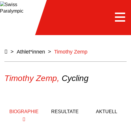
Togg
navi
>
Athlet*innen
>
Timothy Zemp
Timothy Zemp,
Cycling
BIOGRAPHIE
RESULTATE
AKTUELL