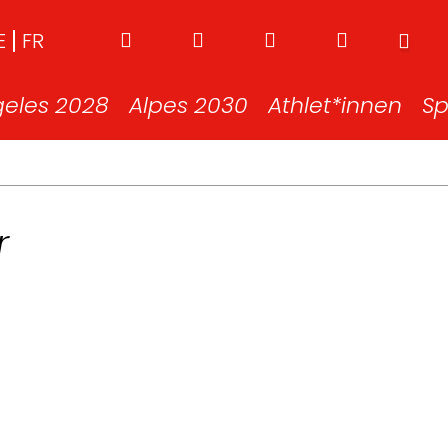
E
FR
geles 2028
Alpes 2030
Athlet*innen
Sp
r