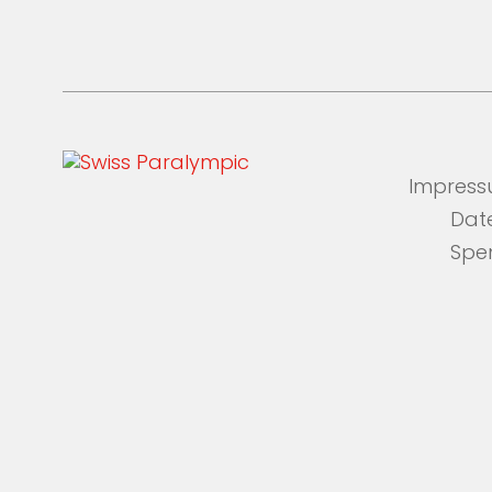
Impres
Dat
Spe