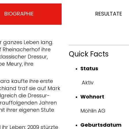
BIOGRAPHIE
RESULTATE
hr ganzes Leben lang.
f Rheinacherhof ihre
Quick Facts
lassischer Dressur,
oe Meury, ihre
Status
lara kaufte ihre erste
Aktiv
chland traf sie auf Mark
lgreich die Dressur-
Wohnort
darauffolgenden Jahren
 mit ihrer eigenen Stute
Möhlin AG
Geburtsdatum
ihr Leben: 2009 stürzte