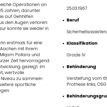
lreiche Operationen an
25.03.1967
 15 Jahren, darunter
e auf Gehhilfen
Beruf
 aus den Augen verloren:
ur konnte sie wieder in
Sicherheitsassisten
in erstmals für eine
Klassifikation
n Aachen mit ihrem
 Mirjam Pollara und
Grade IV
 kurzer Zeit hervorragend
wicklung gezeigt. Im
Behinderung
, wertvolle
Versteifung vom 6t
m Niveau zu sammeln
Prothese links, OS
eitere sportliche
egen.
Behinderungsgru