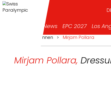
D
News
EPC 2027
Los An
>
Athlet*innen
>
Mirjam Pollara
Mirjam Pollara,
Dressu