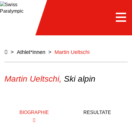
Togg
navi
>
Athlet*innen
>
Martin Ueltschi
Martin Ueltschi,
Ski alpin
BIOGRAPHIE
RESULTATE