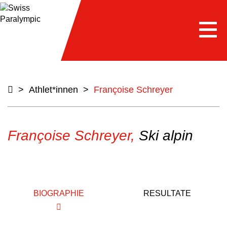
Togg
navi
>
Athlet*innen
>
Françoise Schreyer
Françoise Schreyer,
Ski alpin
BIOGRAPHIE
RESULTATE