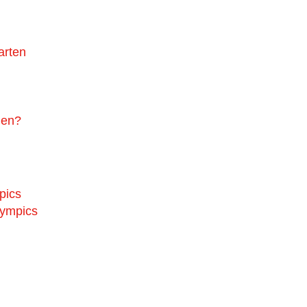
arten
gen?
pics
lympics