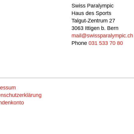
Swiss Paralympic
Haus des Sports
Talgut-Zentrum 27
3063 Ittigen b. Bern
mail@swissparalympic.ch
Phone
031 533 70 80
ressum
Support
nschutzerklärung
ndenkonto
us now
Spende und wähle d