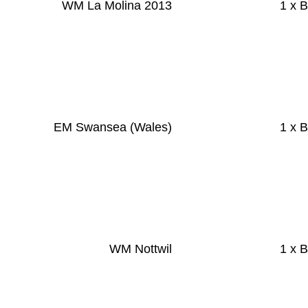
WM La Molina 2013
1 x 
EM Swansea (Wales)
1 x 
WM Nottwil
1 x 