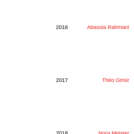
2016
Abassia Rahmani
2017
Théo Gmür
2018
Nora Meister