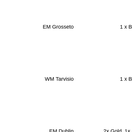
EM Grosseto
1 x 
WM Tarvisio
1 x 
EM Dublin
2x Gold, 1x 