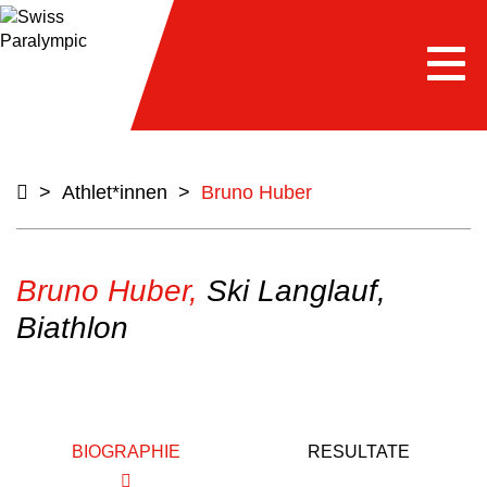
Togg
navi
>
Athlet*innen
>
Bruno Huber
Bruno Huber,
Ski Langlauf,
Biathlon
BIOGRAPHIE
RESULTATE