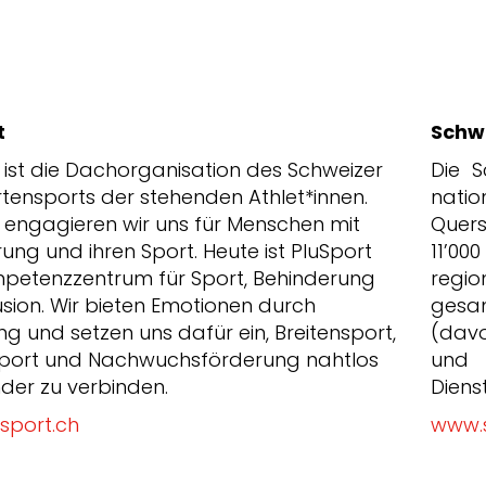
t
Schw
 ist die Dachorganisation des Schweizer
Die S
tensports der stehenden Athlet*innen.
na
0 engagieren wir uns für Menschen mit
Quers
ung und ihren Sport. Heute ist PluSport
11’00
petenzzentrum für Sport, Behinderung
regio
usion. Wir bieten Emotionen durch
gesa
 und setzen uns dafür ein, Breitensport,
(davo
sport und Nachwuchsförderung nahtlos
und 
der zu verbinden.
Diens
sport.ch
www.