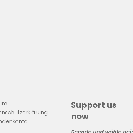
sum
Support us
enschutzerklärung
now
ndenkonto
Spende und wähle dei