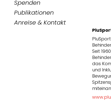
Spenden
Publikationen
Anreise & Kontakt
PluSpor
PluSport
Behinder
Seit 196
Behinder
das Kom
und Inkl
Bewegung
Spitzen
miteinan
www.plu