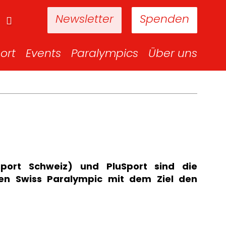
Newsletter
Spenden
ort
Events
Paralympics
Über uns
lsport Schweiz) und PluSport sind die
en Swiss Paralympic mit dem Ziel den