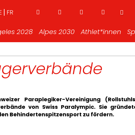
E
FR
geles 2028
Alpes 2030
Athlet*innen
Sp
ägerverbände
weizer Paraplegiker-Vereinigung (Rollstuh
verbände von Swiss Paralympic. Sie gründet
len Behindertenspitzensport zu fördern.