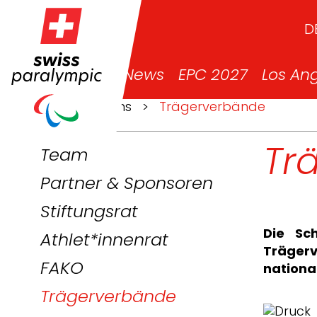
D
News
EPC 2027
Los An
>
Über uns
>
Trägerverbände
Tr
Team
Partner & Sponsoren
Stiftungsrat
Die Sch
Athlet*innenrat
Träger
FAKO
nationa
Trägerverbände