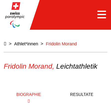
Togg
navi
>
Athlet*innen
>
Fridolin Morand
Fridolin Morand,
Leichtathletik
BIOGRAPHIE
RESULTATE