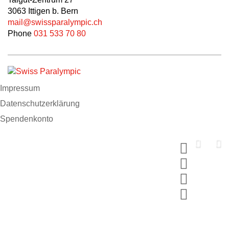
3063 Ittigen b. Bern
mail@swissparalympic.ch
Phone
031 533 70 80
Impressum
Datenschutzerklärung
Spendenkonto
Support us now
Spende und wähle dein MERCI
#breakingbarriers #makinghistory
Jetzt mitmachen