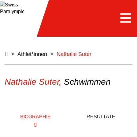
Togg
navi
>
Athlet*innen
>
Nathalie Suter
Nathalie Suter,
Schwimmen
BIOGRAPHIE
RESULTATE