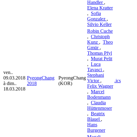
Handler
,
Elena Kratter
,
Sofia
Gonzalez
,
Silvio Keller
Robin Cuche
,
Christoph
Kunz
,
Theo
Gmür
,
Thomas Pfyl
,
Murat Pelit
,
Luca
Tavasci
,
ven..
Stephani
09.03.2018
PyeongChang
PyeongChang
Victor
,
.ics
à dim..
2018
(KOR)
Felix Wagner
18.03.2018
,
Marcel
Bodenmann
,
Claudia
Hüttenmoser
,
Beatrix
Blauel
,
Hans
Burgener
Magali