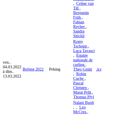
,
Celine van
Till
,
Benjamin
Früh
,
Fabian
Recher
,
Sandra
Stöckli
Romy
Tschopp
,
Luca Tavasci
,
Équipe
nationale de
ven..
curling
,
04.03.2022
Beijing 2022
Peking
Theo Gmür
.ics
à dim..
,
Robin
13.03.2022
Cuche
,
Pascal
Christen
,
Murat Pelit
,
Thomas Pfyl
Nalani Buob
,
,
Leo
McCrea
,