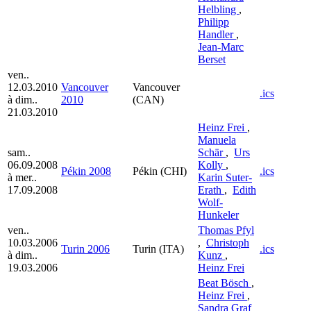
Helbling
,
Philipp
Handler
,
Jean-Marc
Berset
ven..
12.03.2010
Vancouver
Vancouver
.ics
à dim..
2010
(CAN)
21.03.2010
Heinz Frei
,
Manuela
sam..
Schär
,
Urs
06.09.2008
Kolly
,
Pékin 2008
Pékin (CHI)
.ics
à mer..
Karin Suter-
17.09.2008
Erath
,
Edith
Wolf-
Hunkeler
ven..
Thomas Pfyl
10.03.2006
,
Christoph
Turin 2006
Turin (ITA)
.ics
à dim..
Kunz
,
19.03.2006
Heinz Frei
Beat Bösch
,
Heinz Frei
,
Sandra Graf