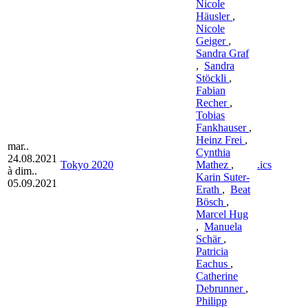
Nicole
Häusler
,
Nicole
Geiger
,
Sandra Graf
,
Sandra
Stöckli
,
Fabian
Recher
,
Tobias
Fankhauser
,
Heinz Frei
,
mar..
Cynthia
24.08.2021
Tokyo 2020
Mathez
,
.ics
à dim..
Karin Suter-
05.09.2021
Erath
,
Beat
Bösch
,
Marcel Hug
,
Manuela
Schär
,
Patricia
Eachus
,
Catherine
Debrunner
,
Philipp