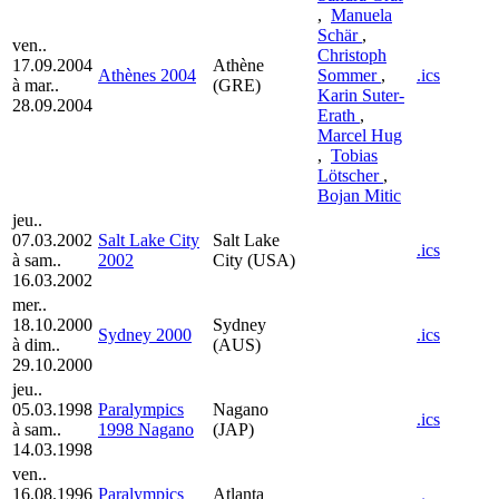
,
Manuela
Schär
,
ven..
Christoph
17.09.2004
Athène
Athènes 2004
Sommer
,
.ics
à mar..
(GRE)
Karin Suter-
28.09.2004
Erath
,
Marcel Hug
,
Tobias
Lötscher
,
Bojan Mitic
jeu..
07.03.2002
Salt Lake City
Salt Lake
.ics
à sam..
2002
City (USA)
16.03.2002
mer..
18.10.2000
Sydney
Sydney 2000
.ics
à dim..
(AUS)
29.10.2000
jeu..
05.03.1998
Paralympics
Nagano
.ics
à sam..
1998 Nagano
(JAP)
14.03.1998
ven..
16.08.1996
Paralympics
Atlanta