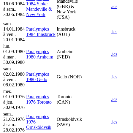
Mandeville
16.06.1984
1984 Stoke
(GBR) &
.ics
à sam..
Mandeville &
New York
30.06.1984
New York
(USA)
sam..
14.01.1984
Paralympics
Innsbruck
.ics
à ven..
1984 Innsbruck
(AUT)
20.01.1984
lun..
01.09.1980
Paralympics
Arnheim
.ics
à mar..
1980 Arnheim
(NED)
30.09.1980
sam..
02.02.1980
Paralympics
Geilo (NOR)
.ics
à ven..
1980 Geilo
08.02.1980
mer..
01.09.1976
Paralympics
Toronto
.ics
à jeu..
1976 Toronto
(CAN)
30.09.1976
sam..
Paralympics
21.02.1976
Örnsköldvsik
1976
.ics
à sam..
(SWE)
Örnsköldvsik
28.02.1976