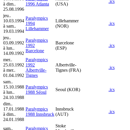
.ics
à dim..
1996 Atlanta
(USA)
25.08.1996
jeu..
Paralympics
10.03.1994
Lillehammer
1994
.ics
à sam..
(NOR)
Lillehammer
19.03.1994
jeu..
Paralympics
03.09.1992
Barcelone
1992
.ics
à lun..
(ESP)
Barcelone
14.09.1992
mer..
Paralympics
25.03.1992
1992
Albertville-
.ics
à mer..
Albertville-
Tignes (FRA)
01.04.1992
Tignes
sam..
15.10.1988
Paralympics
Seoul (KOR)
.ics
à lun..
1988 Séoul
24.10.1988
dim..
17.01.1988
Paralympics
Innsbruck
.ics
à dim..
1988 Innsbruck
(AUT)
24.01.1988
Stoke
sam..
Paralympics