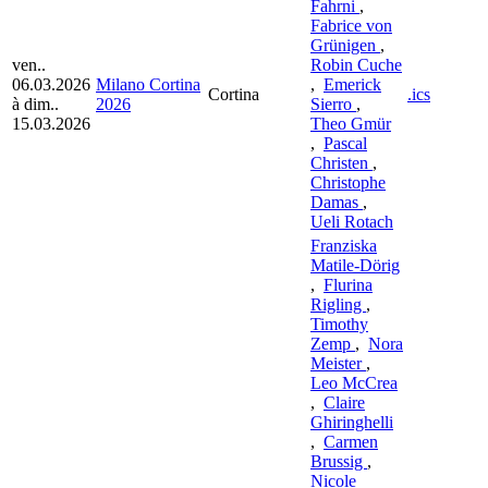
Fahrni
,
Fabrice von
Grünigen
,
ven..
Robin Cuche
06.03.2026
Milano Cortina
,
Emerick
Cortina
.ics
à dim..
2026
Sierro
,
15.03.2026
Theo Gmür
,
Pascal
Christen
,
Christophe
Damas
,
Ueli Rotach
Franziska
Matile-Dörig
,
Flurina
Rigling
,
Timothy
Zemp
,
Nora
Meister
,
Leo McCrea
,
Claire
Ghiringhelli
,
Carmen
Brussig
,
Nicole