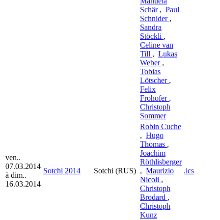
Manuela
Schär
,
Paul
Schnider
,
Sandra
Stöckli
,
Celine van
Till
,
Lukas
Weber
,
Tobias
Lötscher
,
Felix
Frohofer
,
Christoph
Sommer
Robin Cuche
,
Hugo
Thomas
,
Joachim
ven..
Röthlisberger
07.03.2014
Sotchi 2014
Sotchi (RUS)
,
Maurizio
.ics
à dim..
Nicoli
,
16.03.2014
Christoph
Brodard
,
Christoph
Kunz