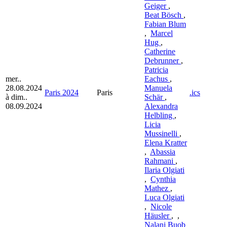
Geiger
,
Beat Bösch
,
Fabian Blum
,
Marcel
Hug
,
Catherine
Debrunner
,
Patricia
mer..
Eachus
,
28.08.2024
Manuela
Paris 2024
Paris
.ics
à dim..
Schär
,
08.09.2024
Alexandra
Helbling
,
Licia
Mussinelli
,
Elena Kratter
,
Abassia
Rahmani
,
Ilaria Olgiati
,
Cynthia
Mathez
,
Luca Olgiati
,
Nicole
Häusler
,
,
Nalani Buob