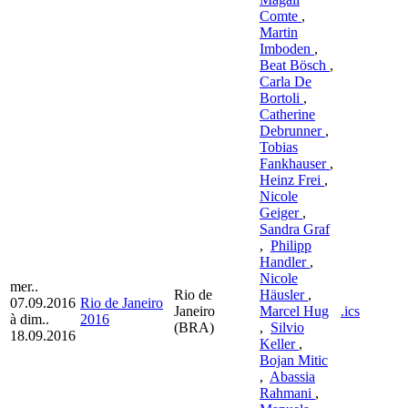
Comte
,
Martin
Imboden
,
Beat Bösch
,
Carla De
Bortoli
,
Catherine
Debrunner
,
Tobias
Fankhauser
,
Heinz Frei
,
Nicole
Geiger
,
Sandra Graf
,
Philipp
Handler
,
Nicole
mer..
Rio de
Häusler
,
07.09.2016
Rio de Janeiro
Janeiro
Marcel Hug
.ics
à dim..
2016
(BRA)
,
Silvio
18.09.2016
Keller
,
Bojan Mitic
,
Abassia
Rahmani
,