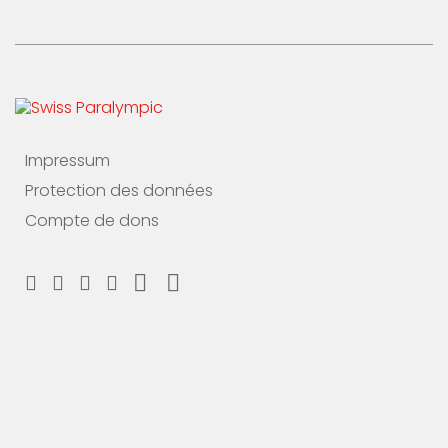
Impressum
Protection des données
Compte de dons
Soutiens nous maintenant
Fais un don et choisis ton MERCI
#breakingbarriers #makinghistory