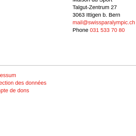
Talgut-Zentrum 27
3063 Ittigen b. Bern
mail@swissparalympic.ch
Phone
031 533 70 80
ressum
Soutiens
ection des données
pte de dons
nous maintenan
Fais un don et choi
#breakingbarriers #