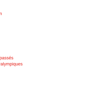
n
 passés
aralympiques