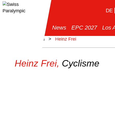
DE
News
EPC 2027
Los 
>
Athlètes
>
Heinz Frei
Heinz Frei,
Cyclisme