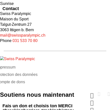
Contact
Swiss Paralympic
Maison du Sport
Talgut-Zentrum 27
3063 Ittigen b. Bern
mail@swissparalympic.ch
Phone
031 533 70 80
mpressum
rotection des données
ompte de dons
Soutiens nous maintenant
Fais un don et choisis ton MERCI