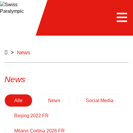
e
Togg
navi
>
News
News
Alle
News
Social Media
Beijing 2022 FR
Milano Cortina 2026 FR