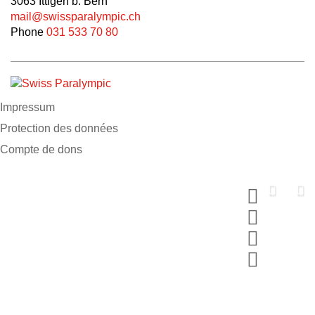
3063 Ittigen b. Bern
mail@swissparalympic.ch
Phone
031 533 70 80
Impressum
Protection des données
Compte de dons
Soutiens nous
maintenant
Fais un don et choisis ton MERCI
#breakingbarriers #makinghistory
Participer