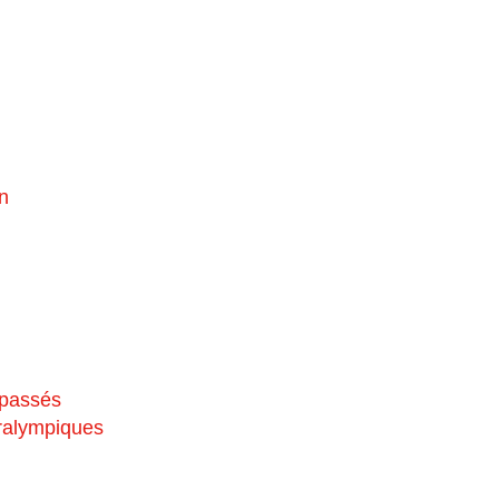
n
 passés
aralympiques