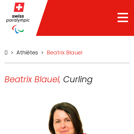
he
Tog
nav
>
Athlètes
>
Beatrix Blauel
Beatrix Blauel,
Curling