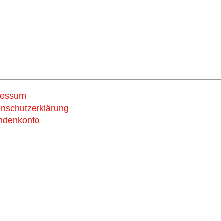
ressum
Support us
nschutzerklärung
ndenkonto
now
und wähle dein MERCI
gbarriers #makinghistory
chen