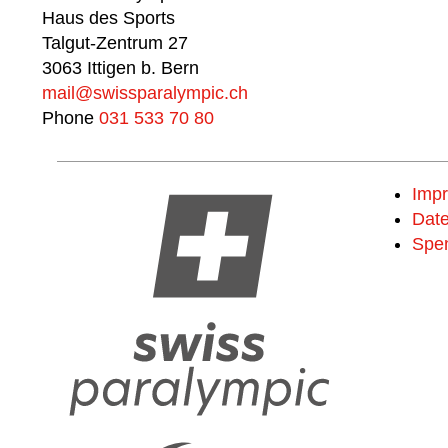
Haus des Sports
Talgut-Zentrum 27
3063 Ittigen b. Bern
mail@swissparalympic.ch
Phone
031 533 70 80
Imp
Date
Spe
Spende 
#breakin
Jetzt mitma