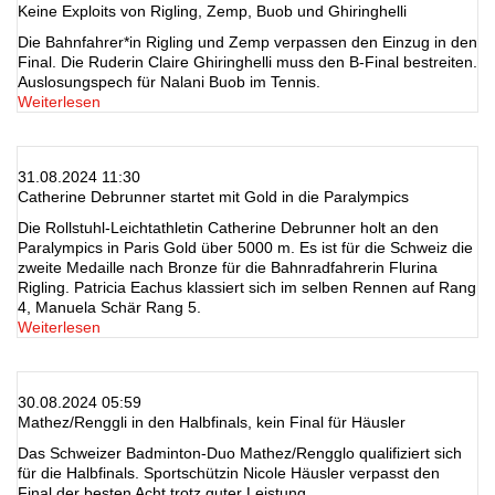
Keine Exploits von Rigling, Zemp, Buob und Ghiringhelli
Die Bahnfahrer*in Rigling und Zemp verpassen den Einzug in den
Final. Die Ruderin Claire Ghiringhelli muss den B-Final bestreiten.
Auslosungspech für Nalani Buob im Tennis.
Weiterlesen
31.08.2024 11:30
Catherine Debrunner startet mit Gold in die Paralympics
Die Rollstuhl-Leichtathletin Catherine Debrunner holt an den
Paralympics in Paris Gold über 5000 m. Es ist für die Schweiz die
zweite Medaille nach Bronze für die Bahnradfahrerin Flurina
Rigling. Patricia Eachus klassiert sich im selben Rennen auf Rang
4, Manuela Schär Rang 5.
Weiterlesen
30.08.2024 05:59
Mathez/Renggli in den Halbfinals, kein Final für Häusler
Das Schweizer Badminton-Duo Mathez/Rengglo qualifiziert sich
für die Halbfinals. Sportschützin Nicole Häusler verpasst den
Final der besten Acht trotz guter Leistung.