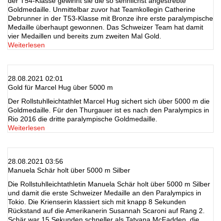
der T54-Klasse gewinnt sie die so sehnlichst angestrebte
Goldmedaille. Unmittelbar zuvor hat Teamkollegin Catherine
Debrunner in der T53-Klasse mit Bronze ihre erste paralympische
Medaille überhaupt gewonnen. Das Schweizer Team hat damit
vier Medaillen und bereits zum zweiten Mal Gold.
Weiterlesen
28.08.2021 02:01
Gold für Marcel Hug über 5000 m
Der Rollstuhlleichtathlet Marcel Hug sichert sich über 5000 m die
Goldmedaille. Für den Thurgauer ist es nach den Paralympics in
Rio 2016 die dritte paralympische Goldmedaille.
Weiterlesen
28.08.2021 03:56
Manuela Schär holt über 5000 m Silber
Die Rollstuhlleichtathletin Manuela Schär holt über 5000 m Silber
und damit die erste Schweizer Medaille an den Paralympics in
Tokio. Die Krienserin klassiert sich mit knapp 8 Sekunden
Rückstand auf die Amerikanerin Susannah Scaroni auf Rang 2.
Schär war 15 Sekunden schneller als Tatyana McFadden, die