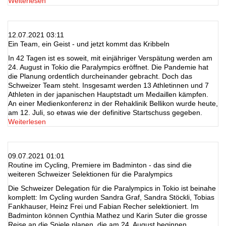
Weiterlesen
12.07.2021 03:11
Ein Team, ein Geist - und jetzt kommt das Kribbeln
In 42 Tagen ist es soweit, mit einjähriger Verspätung werden am
24. August in Tokio die Paralympics eröffnet. Die Pandemie hat
die Planung ordentlich durcheinander gebracht. Doch das
Schweizer Team steht. Insgesamt werden 13 Athletinnen und 7
Athleten in der japanischen Hauptstadt um Medaillen kämpfen.
An einer Medienkonferenz in der Rehaklinik Bellikon wurde heute,
am 12. Juli, so etwas wie der definitive Startschuss gegeben.
Weiterlesen
09.07.2021 01:01
Routine im Cycling, Premiere im Badminton - das sind die
weiteren Schweizer Selektionen für die Paralympics
Die Schweizer Delegation für die Paralympics in Tokio ist beinahe
komplett: Im Cycling wurden Sandra Graf, Sandra Stöckli, Tobias
Fankhauser, Heinz Frei und Fabian Recher selektioniert. Im
Badminton können Cynthia Mathez und Karin Suter die grosse
Reise an die Spiele planen, die am 24. August beginnen.