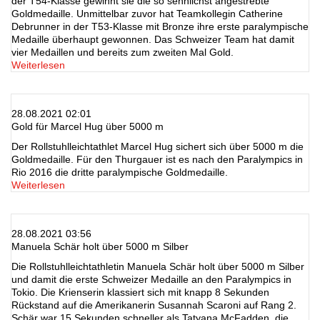
der T54-Klasse gewinnt sie die so sehnlichst angestrebte
Goldmedaille. Unmittelbar zuvor hat Teamkollegin Catherine
Debrunner in der T53-Klasse mit Bronze ihre erste paralympische
Medaille überhaupt gewonnen. Das Schweizer Team hat damit
vier Medaillen und bereits zum zweiten Mal Gold.
Weiterlesen
28.08.2021 02:01
Gold für Marcel Hug über 5000 m
Der Rollstuhlleichtathlet Marcel Hug sichert sich über 5000 m die
Goldmedaille. Für den Thurgauer ist es nach den Paralympics in
Rio 2016 die dritte paralympische Goldmedaille.
Weiterlesen
28.08.2021 03:56
Manuela Schär holt über 5000 m Silber
Die Rollstuhlleichtathletin Manuela Schär holt über 5000 m Silber
und damit die erste Schweizer Medaille an den Paralympics in
Tokio. Die Krienserin klassiert sich mit knapp 8 Sekunden
Rückstand auf die Amerikanerin Susannah Scaroni auf Rang 2.
Schär war 15 Sekunden schneller als Tatyana McFadden, die