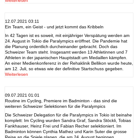
Weiterlesen
12.07.2021 03:11
Ein Team, ein Geist - und jetzt kommt das Kribbeln
In 42 Tagen ist es soweit, mit einjähriger Verspätung werden am
24. August in Tokio die Paralympics eröffnet. Die Pandemie hat
die Planung ordentlich durcheinander gebracht. Doch das
Schweizer Team steht. Insgesamt werden 13 Athletinnen und 7
Athleten in der japanischen Hauptstadt um Medaillen kämpfen.
An einer Medienkonferenz in der Rehaklinik Bellikon wurde heute,
am 12. Juli, so etwas wie der definitive Startschuss gegeben.
Weiterlesen
09.07.2021 01:01
Routine im Cycling, Premiere im Badminton - das sind die
weiteren Schweizer Selektionen für die Paralympics
Die Schweizer Delegation für die Paralympics in Tokio ist beinahe
komplett: Im Cycling wurden Sandra Graf, Sandra Stöckli, Tobias
Fankhauser, Heinz Frei und Fabian Recher selektioniert. Im
Badminton können Cynthia Mathez und Karin Suter die grosse
Reise an die Spiele planen, die am 24. August beginnen.