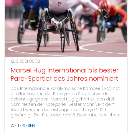
12.12.2021 06:32
Marcel Hug international als bester
Para-Sportler des Jahres nominiert
Das Internationale Paralympische Komitee (IPC) hat
die Nominierten der Paralympic Sports Awards
bekannt gegeben: Marcel Hug gehört zu den drei
Nominierten der Kategorie "Bester Mann". Mit dem
Award werden die Leistungen von Tokyo 2020
gewürdigt. Der Preis wird am 16. Dezember verliehen.
WEITERLESEN