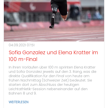
04.09.2021 07:51
Sofia Gonzalez und Elena Kratter im
100 m-Final
In ihren Vorläufen über 100 m sprinten Elena Kratter
und Sofia Gonzalez jeweils auf den 3. Rang, was die
direkte Qualifikation für den Final von heute am
frühen Nachmittag (Schweizer Zeit) bedeutet. Sie
starten dort zum Abschluss der heutigen
Leichtathletik-Session nebeneinander auf den
Bahnen 8 und 9.
WEITERLESEN