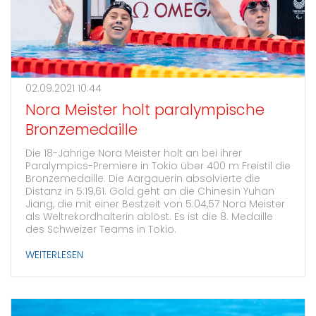
02.09.2021 10:44
Nora Meister holt paralympische
Bronzemedaille
Die 18-Jährige Nora Meister holt an bei ihrer
Paralympics-Premiere in Tokio über 400 m Freistil die
Bronzemedaille. Die Aargauerin absolvierte die
Distanz in 5:19,61. Gold geht an die Chinesin Yuhan
Jiang, die mit einer Bestzeit von 5:04,57 Nora Meister
als Weltrekordhalterin ablöst. Es ist die 8. Medaille
des Schweizer Teams in Tokio.
WEITERLESEN