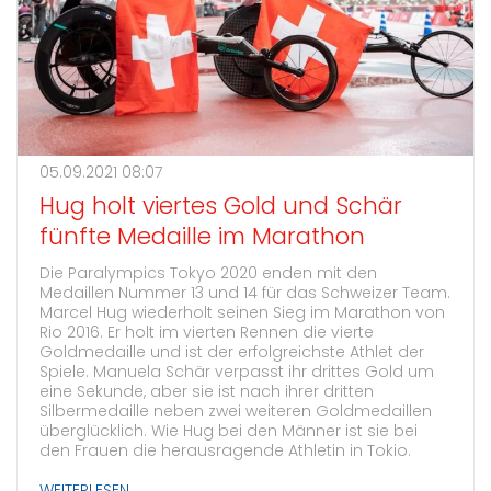
05.09.2021 08:07
Hug holt viertes Gold und Schär
fünfte Medaille im Marathon
Die Paralympics Tokyo 2020 enden mit den
Medaillen Nummer 13 und 14 für das Schweizer Team.
Marcel Hug wiederholt seinen Sieg im Marathon von
Rio 2016. Er holt im vierten Rennen die vierte
Goldmedaille und ist der erfolgreichste Athlet der
Spiele. Manuela Schär verpasst ihr drittes Gold um
eine Sekunde, aber sie ist nach ihrer dritten
Silbermedaille neben zwei weiteren Goldmedaillen
überglücklich. Wie Hug bei den Männer ist sie bei
den Frauen die herausragende Athletin in Tokio.