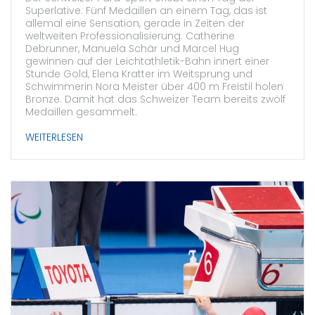
Superlative: Fünf Medaillen an einem Tag, das ist
allemal eine Sensation, gerade in Zeiten der
weltweiten Professionalisierung. Catherine
Debrunner, Manuela Schär und Marcel Hug
gewinnen auf der Leichtathletik-Bahn innert einer
Stunde Gold, Elena Kratter im Weitsprung und
Schwimmerin Nora Meister über 400 m Freistil holen
Bronze. Damit hat das Schweizer Team bereits zwölf
Medaillen gesammelt.
WEITERLESEN