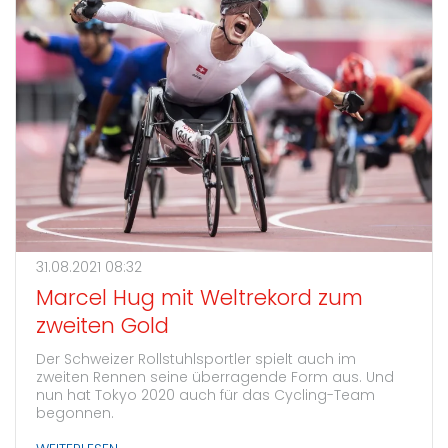
31.08.2021 08:32
Marcel Hug mit Weltrekord zum
zweiten Gold
Der Schweizer Rollstuhlsportler spielt auch im
zweiten Rennen seine überragende Form aus. Und
nun hat Tokyo 2020 auch für das Cycling-Team
begonnen.