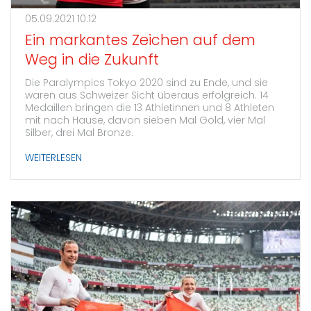
05.09.2021 10:12
Ein markantes Zeichen auf dem
Weg in die Zukunft
Die Paralympics Tokyo 2020 sind zu Ende, und sie
waren aus Schweizer Sicht überaus erfolgreich. 14
Medaillen bringen die 13 Athletinnen und 8 Athleten
mit nach Hause, davon sieben Mal Gold, vier Mal
Silber, drei Mal Bronze.
WEITERLESEN