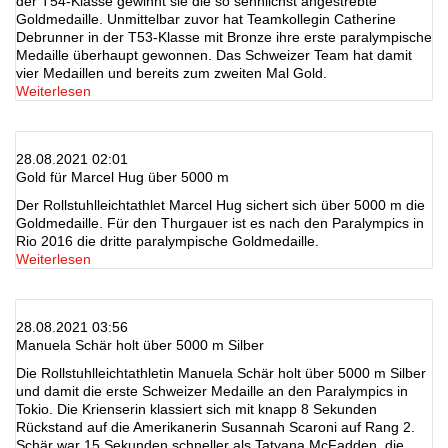
der T54-Klasse gewinnt sie die so sehnlichst angestrebte
Goldmedaille. Unmittelbar zuvor hat Teamkollegin Catherine
Debrunner in der T53-Klasse mit Bronze ihre erste paralympische
Medaille überhaupt gewonnen. Das Schweizer Team hat damit
vier Medaillen und bereits zum zweiten Mal Gold.
Weiterlesen
28.08.2021 02:01
Gold für Marcel Hug über 5000 m
Der Rollstuhlleichtathlet Marcel Hug sichert sich über 5000 m die
Goldmedaille. Für den Thurgauer ist es nach den Paralympics in
Rio 2016 die dritte paralympische Goldmedaille.
Weiterlesen
28.08.2021 03:56
Manuela Schär holt über 5000 m Silber
Die Rollstuhlleichtathletin Manuela Schär holt über 5000 m Silber
und damit die erste Schweizer Medaille an den Paralympics in
Tokio. Die Krienserin klassiert sich mit knapp 8 Sekunden
Rückstand auf die Amerikanerin Susannah Scaroni auf Rang 2.
Schär war 15 Sekunden schneller als Tatyana McFadden, die