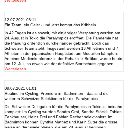
Weiterlesen
12.07.2021 03:11
Ein Team, ein Geist - und jetzt kommt das Kribbeln
In 42 Tagen ist es soweit, mit einjähriger Verspätung werden am
24. August in Tokio die Paralympics eröffnet. Die Pandemie hat
die Planung ordentlich durcheinander gebracht. Doch das
Schweizer Team steht. Insgesamt werden 13 Athletinnen und 7
Athleten in der japanischen Hauptstadt um Medaillen kämpfen.
An einer Medienkonferenz in der Rehaklinik Bellikon wurde heute,
am 12. Juli, so etwas wie der definitive Startschuss gegeben.
Weiterlesen
09.07.2021 01:01
Routine im Cycling, Premiere im Badminton - das sind die
weiteren Schweizer Selektionen für die Paralympics
Die Schweizer Delegation für die Paralympics in Tokio ist beinahe
komplett: Im Cycling wurden Sandra Graf, Sandra Stöckli, Tobias
Fankhauser, Heinz Frei und Fabian Recher selektioniert. Im
Badminton können Cynthia Mathez und Karin Suter die grosse
Reise an die Spiele planen, die am 24. August beginnen.