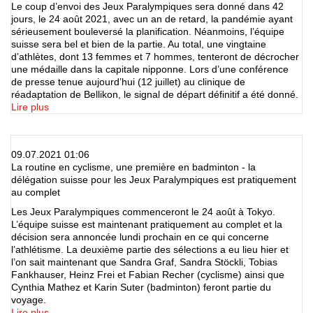
Le coup d’envoi des Jeux Paralympiques sera donné dans 42
jours, le 24 août 2021, avec un an de retard, la pandémie ayant
sérieusement bouleversé la planification. Néanmoins, l’équipe
suisse sera bel et bien de la partie. Au total, une vingtaine
d’athlètes, dont 13 femmes et 7 hommes, tenteront de décrocher
une médaille dans la capitale nipponne. Lors d’une conférence
de presse tenue aujourd’hui (12 juillet) au clinique de
réadaptation de Bellikon, le signal de départ définitif a été donné.
Lire plus
09.07.2021 01:06
La routine en cyclisme, une première en badminton - la
délégation suisse pour les Jeux Paralympiques est pratiquement
au complet
Les Jeux Paralympiques commenceront le 24 août à Tokyo.
L’équipe suisse est maintenant pratiquement au complet et la
décision sera annoncée lundi prochain en ce qui concerne
l’athlétisme. La deuxième partie des sélections a eu lieu hier et
l’on sait maintenant que Sandra Graf, Sandra Stöckli, Tobias
Fankhauser, Heinz Frei et Fabian Recher (cyclisme) ainsi que
Cynthia Mathez et Karin Suter (badminton) feront partie du
voyage.
Lire plus