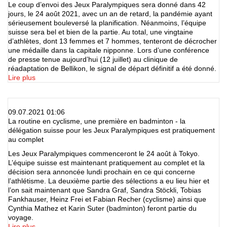
Le coup d’envoi des Jeux Paralympiques sera donné dans 42
jours, le 24 août 2021, avec un an de retard, la pandémie ayant
sérieusement bouleversé la planification. Néanmoins, l’équipe
suisse sera bel et bien de la partie. Au total, une vingtaine
d’athlètes, dont 13 femmes et 7 hommes, tenteront de décrocher
une médaille dans la capitale nipponne. Lors d’une conférence
de presse tenue aujourd’hui (12 juillet) au clinique de
réadaptation de Bellikon, le signal de départ définitif a été donné.
Lire plus
09.07.2021 01:06
La routine en cyclisme, une première en badminton - la
délégation suisse pour les Jeux Paralympiques est pratiquement
au complet
Les Jeux Paralympiques commenceront le 24 août à Tokyo.
L’équipe suisse est maintenant pratiquement au complet et la
décision sera annoncée lundi prochain en ce qui concerne
l’athlétisme. La deuxième partie des sélections a eu lieu hier et
l’on sait maintenant que Sandra Graf, Sandra Stöckli, Tobias
Fankhauser, Heinz Frei et Fabian Recher (cyclisme) ainsi que
Cynthia Mathez et Karin Suter (badminton) feront partie du
voyage.
Lire plus