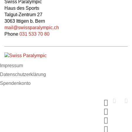
Swiss Paralympic
Haus des Sports
Talgut-Zentrum 27
3063 Ittigen b. Bern
mail@swissparalympic.ch
Phone
031 533 70 80
Impressum
Datenschutzerklärung
Spendenkonto
Support us now
Spende und wähle dein MERCI
#breakingbarriers #makinghistory