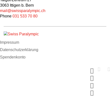
3063 Ittigen b. Bern
mail@swissparalympic.ch
Phone
031 533 70 80
Impressum
Datenschutzerklärung
Spendenkonto
Support us now
Spende und wähle dein MERCI
#breakingbarriers #makinghistory
Jetzt mitmachen