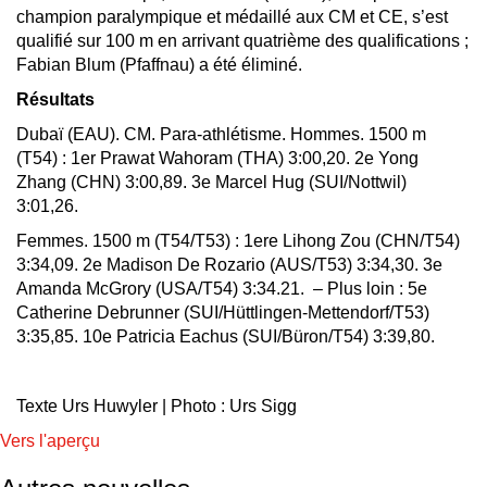
champion paralympique et médaillé aux CM et CE, s’est
qualifié sur 100 m en arrivant quatrième des qualifications ;
Fabian Blum (Pfaffnau) a été éliminé.
Résultats
Dubaï (EAU). CM. Para-athlétisme. Hommes. 1500 m
(T54) : 1er Prawat Wahoram (THA) 3:00,20. 2e Yong
Zhang (CHN) 3:00,89. 3e Marcel Hug (SUI/Nottwil)
3:01,26.
Femmes. 1500 m (T54/T53) : 1ere Lihong Zou (CHN/T54)
3:34,09. 2e Madison De Rozario (AUS/T53) 3:34,30. 3e
Amanda McGrory (USA/T54) 3:34.21. – Plus loin : 5e
Catherine Debrunner (SUI/Hüttlingen-Mettendorf/T53)
3:35,85. 10e Patricia Eachus (SUI/Büron/T54) 3:39,80.
Texte Urs Huwyler | Photo : Urs Sigg
Vers l'aperçu