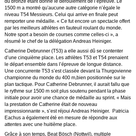
du bronze étant donné le déroulement de l’épreuve. Le
1500 m a montré qu'aucune autre catégorie n’égale le
niveau T54 Messieurs. Celui qui arrive en finale peut
remporter une médaille. « Ce fut encore un spectacle offert
par les meilleurs athlètes en fauteuil roulant du monde.
Notre sport a besoin de courses comme celles-ci », a
résumé le chef de la délégation Andreas Heiniger.
Catherine Debrunner (T53) a elle aussi dû se contenter
d’une cinquième place. Les athlètes T53 et T54 prenaient
le départ ensemble dans l’épreuve de longue distance.
Une concurrente T53 s’est classée devant la Thurgovienne
championne du monde du 400 m,bien positionnée sur le
plan tactique. Pour Catherine Debrunner, il aurait fallu que
le rythme sur 1500 m soit plus soutenu pendant la phase
initiale pour avoir une chance de médaille au sprint. « Mais
la prestation de Catherine était de nouveau
impressionnante », s’est réjoui Andreas Heiniger. Patricia
Eachus a également été en mesure de répondre aux
attentes avec une huitième place.
Grâce à son temps, Beat Bösch (Nottwil), multiple