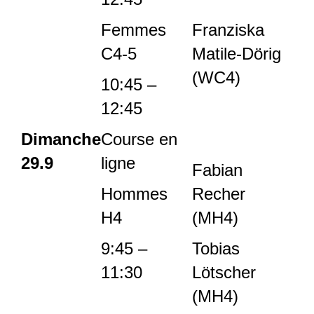
Femmes
Franziska
C4-5
Matile-Dörig
(WC4)
10:45 –
12:45
Dimanche
Course en
29.9
ligne
Fabian
Hommes
Recher
H4
(MH4)
9:45 –
Tobias
11:30
Lötscher
(MH4)