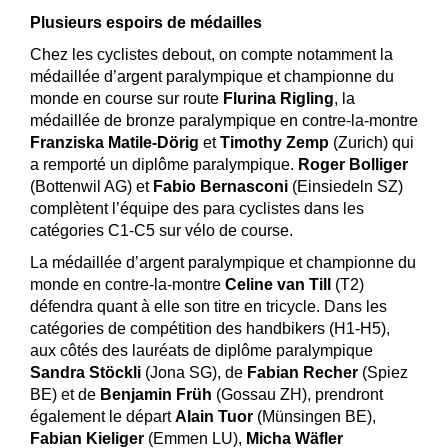
Plusieurs espoirs de médailles
Chez les cyclistes debout, on compte notamment la
médaillée d’argent paralympique et championne du
monde en course sur route
Flurina Rigling
, la
médaillée de bronze paralympique en contre-la-montre
Franziska Matile-Dörig
et
Timothy Zemp
(Zurich) qui
a remporté un diplôme paralympique.
Roger Bolliger
(Bottenwil AG) et
Fabio Bernasconi
(Einsiedeln SZ)
complètent l’équipe des para cyclistes dans les
catégories C1-C5 sur vélo de course.
La médaillée d’argent paralympique et championne du
monde en contre-la-montre
Celine van Till
(T2)
défendra quant à elle son titre en tricycle. Dans les
catégories de compétition des handbikers (H1-H5),
aux côtés des lauréats de diplôme paralympique
Sandra Stöckli
(Jona SG), de
Fabian Recher
(Spiez
BE) et de
Benjamin Früh
(Gossau ZH), prendront
également le départ
Alain Tuor
(Münsingen BE),
Fabian Kieliger
(Emmen LU),
Micha Wäfler