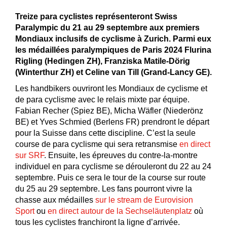
Treize para cyclistes représenteront Swiss
Paralympic du 21 au 29 septembre aux premiers
Mondiaux inclusifs de cyclisme à Zurich. Parmi eux
les médaillées paralympiques de Paris 2024 Flurina
Rigling (Hedingen ZH), Franziska Matile-Dörig
(Winterthur ZH) et Celine van Till (Grand-Lancy
GE).
Les handbikers ouvriront les Mondiaux de cyclisme et
de para cyclisme avec le relais mixte par équipe.
Fabian Recher (Spiez BE), Micha Wäfler (Niederönz
BE) et Yves Schmied (Berlens FR) prendront le départ
pour la Suisse dans cette discipline. C’est la seule
course de para cyclisme qui sera retransmise
en direct
sur SRF
. Ensuite, les épreuves du contre-la-montre
individuel en para cyclisme se dérouleront du 22 au 24
septembre. Puis ce sera le tour de la course sur route
du 25 au 29 septembre. Les fans pourront vivre la
chasse aux médailles
sur le stream de Eurovision
Sport
ou
en direct autour de la Sechseläutenplatz
où
tous les cyclistes franchiront la ligne d’arrivée.