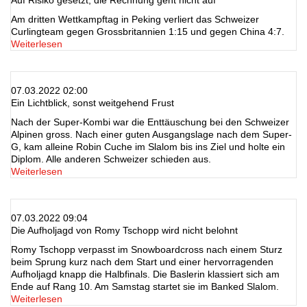
Auf Risiko gesetzt, die Rechnung geht nicht auf
Am dritten Wettkampftag in Peking verliert das Schweizer
Curlingteam gegen Grossbritannien 1:15 und gegen China 4:7.
Weiterlesen
07.03.2022 02:00
Ein Lichtblick, sonst weitgehend Frust
Nach der Super-Kombi war die Enttäuschung bei den Schweizer
Alpinen gross. Nach einer guten Ausgangslage nach dem Super-
G, kam alleine Robin Cuche im Slalom bis ins Ziel und holte ein
Diplom. Alle anderen Schweizer schieden aus.
Weiterlesen
07.03.2022 09:04
Die Aufholjagd von Romy Tschopp wird nicht belohnt
Romy Tschopp verpasst im Snowboardcross nach einem Sturz
beim Sprung kurz nach dem Start und einer hervorragenden
Aufholjagd knapp die Halbfinals. Die Baslerin klassiert sich am
Ende auf Rang 10. Am Samstag startet sie im Banked Slalom.
Weiterlesen