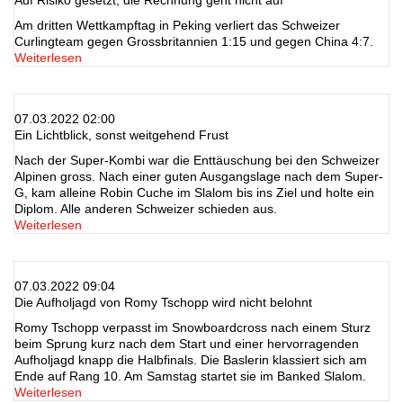
Auf Risiko gesetzt, die Rechnung geht nicht auf
Am dritten Wettkampftag in Peking verliert das Schweizer
Curlingteam gegen Grossbritannien 1:15 und gegen China 4:7.
Weiterlesen
07.03.2022 02:00
Ein Lichtblick, sonst weitgehend Frust
Nach der Super-Kombi war die Enttäuschung bei den Schweizer
Alpinen gross. Nach einer guten Ausgangslage nach dem Super-
G, kam alleine Robin Cuche im Slalom bis ins Ziel und holte ein
Diplom. Alle anderen Schweizer schieden aus.
Weiterlesen
07.03.2022 09:04
Die Aufholjagd von Romy Tschopp wird nicht belohnt
Romy Tschopp verpasst im Snowboardcross nach einem Sturz
beim Sprung kurz nach dem Start und einer hervorragenden
Aufholjagd knapp die Halbfinals. Die Baslerin klassiert sich am
Ende auf Rang 10. Am Samstag startet sie im Banked Slalom.
Weiterlesen