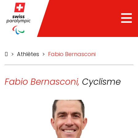
he
Tog
nav
>
Athlètes
>
Fabio Bernasconi
Fabio Bernasconi,
Cyclisme