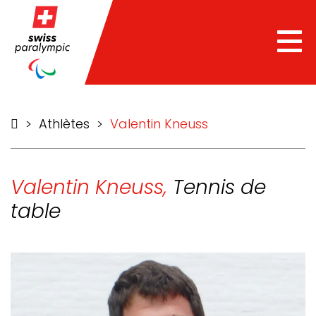
he
Tog
nav
>
Athlètes
>
Valentin Kneuss
Valentin Kneuss,
Tennis de
table