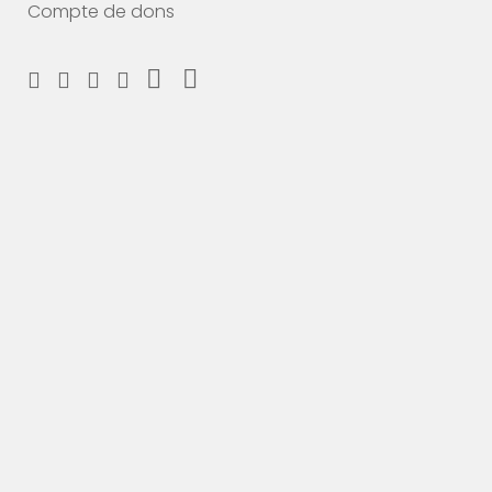
Compte de dons
Soutiens nous maintenant
Fais un don et choisis ton MERCI
#breakingbarriers #makinghistory